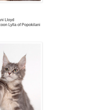
i Lloyd
lla of Popokilani