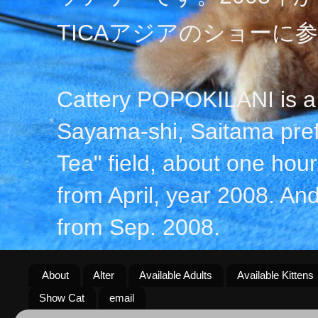
TICAアジアのショーに
Cattery POPOKILANI is a 
Sayama-shi, Saitama prefe
Tea" field, about one hour 
from April, year 2008. An
from Sep. 2008.
About
Alter
Available Adults
Available Kittens
Show Cat
email