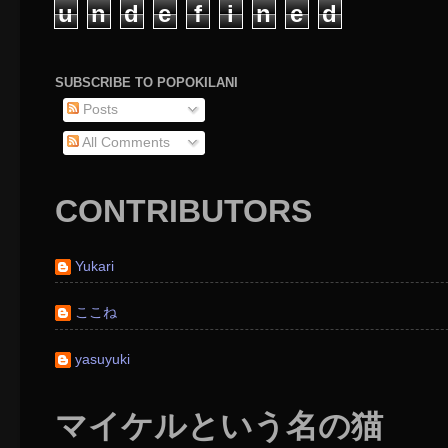
u
n
d
e
f
i
n
e
d
SUBSCRIBE TO POPOKILANI
Posts
All Comments
CONTRIBUTORS
Yukari
ここね
yasuyuki
マイケルという名の猫