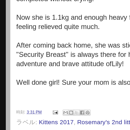
Now she is 1.1kg and enough heavy f
feeling relieved quite much.
After coming back home, she was stic
"Security Breast" is always there for 
adventure and brave attitude ofLily!
Well done girl! Sure your mom is also
時刻:
3:31 PM
ラベル:
Kittens 2017
,
Rosemary's 2nd lit