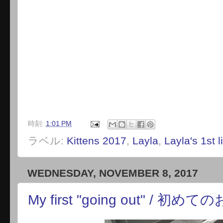
時刻:
1:01 PM
ラベル:
Kittens 2017
,
Layla
,
Layla's 1st li
WEDNESDAY, NOVEMBER 8, 2017
My first "going out" / 初