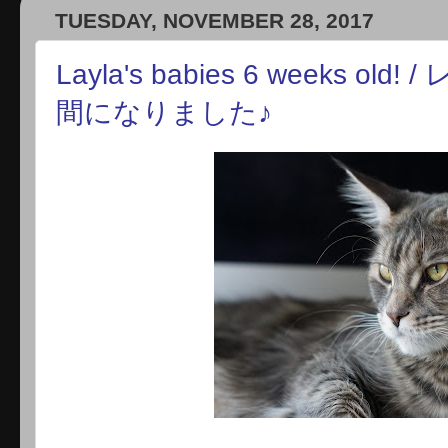
TUESDAY, NOVEMBER 28, 2017
Layla's babies 6 weeks 
間になりました♪