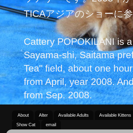
TICAアジアのショーに
Cattery POPOKILANI is a 
Sayama-shi, Saitama prefe
Tea" field, about one hour 
from April, year 2008. An
from Sep. 2008.
About
Alter
Available Adults
Available Kittens
Show Cat
email