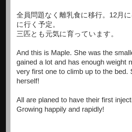
全員問題なく離乳食に移行。12月
に行く予定。
三匹とも元気に育っています。
And this is Maple. She was the smal
gained a lot and has enough weight n
very first one to climb up to the bed.
herself!
All are planed to have their first inje
Growing happily and rapidly!