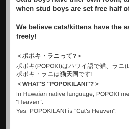
when stud boys are set free half o
We believe cats/kittens have the s
freely!
＜ポポキ・ラニって?＞
ポポキ(POPOKI)はハワイ語で猫、ラニ(
ポポキ・ラニは
猫天国
です!
＜WHAT'S "POPOKILANI"?＞
In Hawaian native language, POPOKI me
"Heaven".
Yes, POPOKILANI is "Cat's Heaven"!