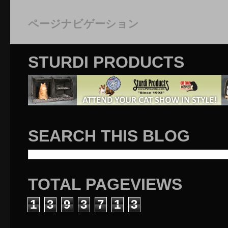
ページナビゲーション
STURDI PRODUCTS
SEARCH THIS BLOG
TOTAL PAGEVIEWS
1
3
9
3
7
1
3