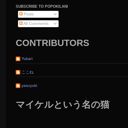
SUBSCRIBE TO POPOKILANI
Posts
All Comments
CONTRIBUTORS
Yukari
ここね
yasuyuki
マイケルという名の猫