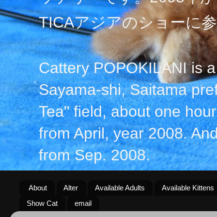
TICAアジアのショーに
Cattery POPOKILANI is a 
Sayama-shi, Saitama prefe
Tea" field, about one hour 
from April, year 2008. An
from Sep. 2008.
About
Alter
Available Adults
Available Kittens
Show Cat
email