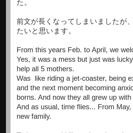
た。
前文が長くなってしまいましたが
たいと思います。
From this years Feb. to April, we we
Yes, it was a mess but just was lucky
help all 5 mothers.
Was like riding a jet-coaster, being e
and the next moment becoming anxio
borns. And now they all grew up with 
And as usual, time flies... From May,
new family.