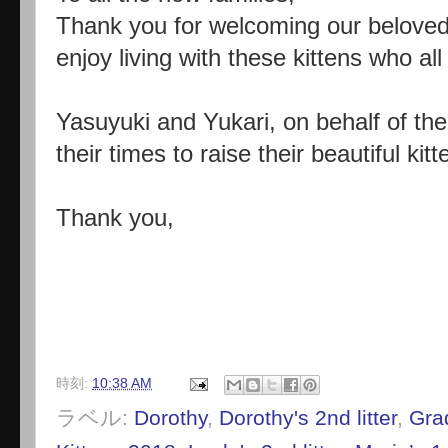
Thank you for welcoming our beloved k
enjoy living with these kittens who al
Yasuyuki and Yukari, on behalf of th
their times to raise their beautiful kitt
Thank you,
時刻:
10:38 AM
ラベル:
Dorothy
,
Dorothy's 2nd litter
,
Gra