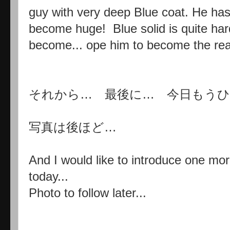
guy with very deep Blue coat. He has
become huge! Blue solid is quite har
become... ope him to become the real 
それから… 最後に… 今日もうひ
写真は後ほど…
And I would like to introduce one more
today...
Photo to follow later...