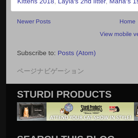
Kittens 2018
,
Layla's 2nd litter
,
Maria’s 1st
Newer Posts
Home
View mobile v
Subscribe to:
Posts (Atom)
ページナビゲーション
STURDI PRODUCTS