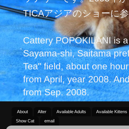
TICAアジアのショーに
Cattery POPOKILANI is a 
Sayama-shi, Saitama prefe
Tea" field, about one hour 
from April, year 2008. An
from Sep. 2008.
About
Alter
Available Adults
Available Kittens
Show Cat
email