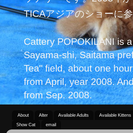
TICAアジアのショーに
Cattery POPOKILANI is a 
Sayama-shi, Saitama prefe
Tea" field, about one hour 
from April, year 2008. An
from Sep. 2008.
About
Alter
Available Adults
Available Kittens
Show Cat
email