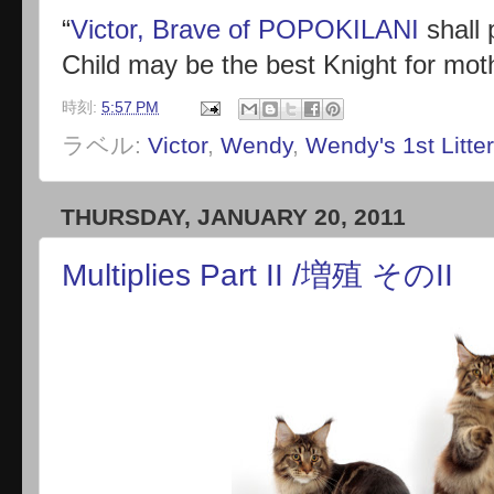
“
Victor, Brave of POPOKILANI
shall 
Child may be the best Knight for moth
時刻:
5:57 PM
ラベル:
Victor
,
Wendy
,
Wendy's 1st Litter
THURSDAY, JANUARY 20, 2011
Multiplies Part II /増殖 そのII