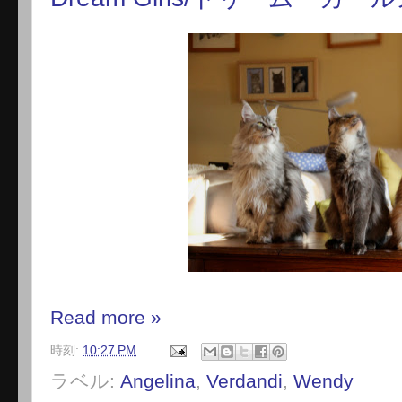
Read more »
時刻:
10:27 PM
ラベル:
Angelina
,
Verdandi
,
Wendy