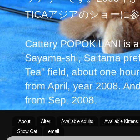
TICAアジアのショーに
Cattery POPOKILANI is a 
Sayama-shi, Saitama prefe
Tea" field, about one hour 
from April, year 2008. An
from Sep. 2008.
About
Alter
Available Adults
Available Kittens
Show Cat
email