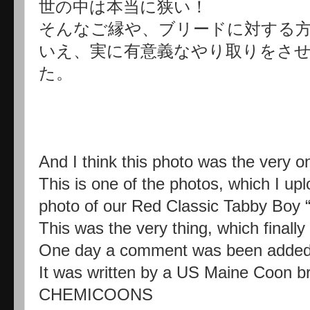
世の中は本当に狭い！
そんなご縁や、ブリードに対する方
いえ、実に有意義なやり取りをさ
た。
And I think this photo was the very o
This is one of the photos, which I u
photo of our Red Classic Tabby Boy “
This was the very thing, which finally 
One day a comment was been added t
It was written by a US Maine Coon br
CHEMICOONS