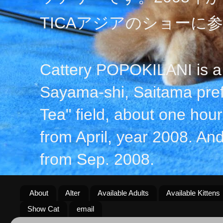
TICAアジアのショーに
Cattery POPOKILANI is a 
Sayama-shi, Saitama prefe
Tea" field, about one hour 
from April, year 2008. An
from Sep. 2008.
About
Alter
Available Adults
Available Kittens
Show Cat
email