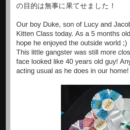
の目的は無事に果てせました！
Our boy Duke, son of Lucy and Jac
Kitten Class today. As a 5 months ol
hope he enjoyed the outside world ;)
This little gangster was still more clo
face looked like 40 years old guy! An
acting usual as he does in our home