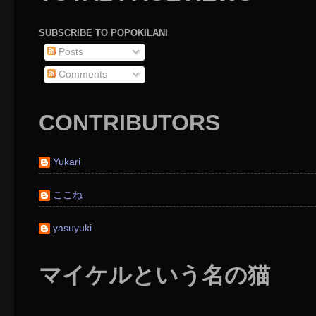
SUBSCRIBE TO POPOKILANI
Posts
Comments
CONTRIBUTORS
Yukari
ここね
yasuyuki
マイケルという名の猫