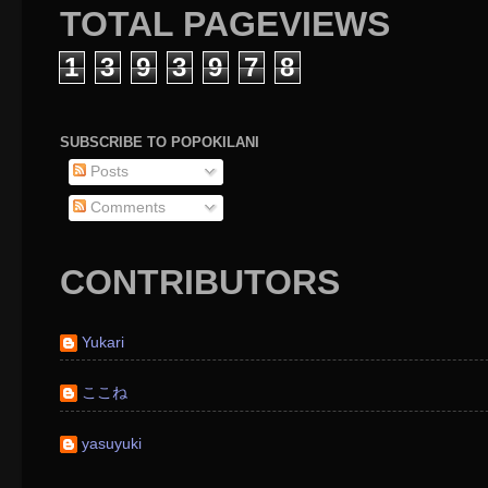
TOTAL PAGEVIEWS
1
3
9
3
9
7
8
SUBSCRIBE TO POPOKILANI
Posts
Comments
CONTRIBUTORS
Yukari
ここね
yasuyuki