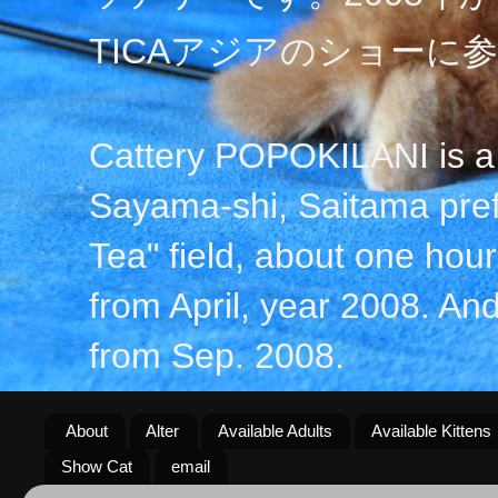
TICAアジアのショーに
Cattery POPOKILANI is a 
Sayama-shi, Saitama prefe
Tea" field, about one hour 
from April, year 2008. An
from Sep. 2008.
About
Alter
Available Adults
Available Kittens
Show Cat
email