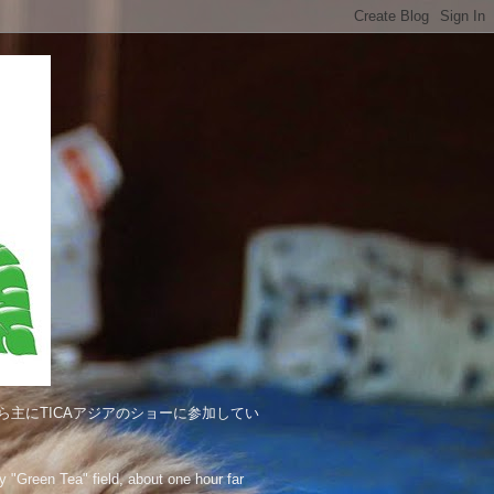
主にTICAアジアのショーに参加してい
"Green Tea" field, about one hour far 