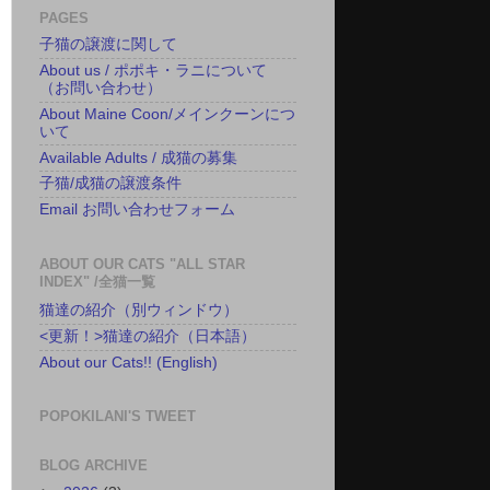
PAGES
子猫の譲渡に関して
About us / ポポキ・ラニについて
（お問い合わせ）
About Maine Coon/メインクーンにつ
いて
Available Adults / 成猫の募集
子猫/成猫の譲渡条件
Email お問い合わせフォーム
ABOUT OUR CATS "ALL STAR
INDEX" /全猫一覧
猫達の紹介（別ウィンドウ）
<更新！>猫達の紹介（日本語）
About our Cats!! (English)
POPOKILANI'S TWEET
BLOG ARCHIVE