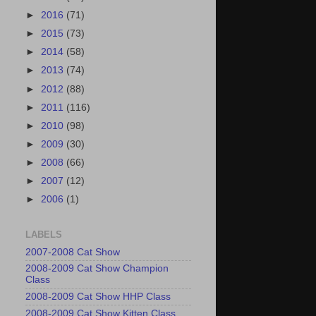
►
2016
(71)
►
2015
(73)
►
2014
(58)
►
2013
(74)
►
2012
(88)
►
2011
(116)
►
2010
(98)
►
2009
(30)
►
2008
(66)
►
2007
(12)
►
2006
(1)
LABELS
2007-2008 Cat Show
2008-2009 Cat Show Champion
Class
2008-2009 Cat Show HHP Class
2008-2009 Cat Show Kitten Class