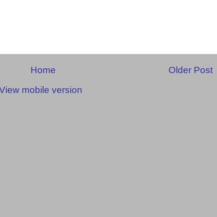
Home
Older Post
View mobile version