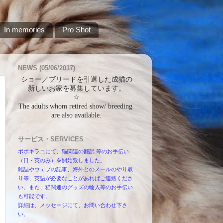
In memories
Pro Shot
NEWS (05/06/2017)
ショー／ブリードを引退した成猫の
新しいお家を募集しています。
☆
The adults whom retired show/ breeding 
are also available.
サービス・SERVICES
ポポキラニにて、猫関連の翻訳 等のお手伝い
（日・英のみ）を開始致しました。
雑誌やウェブの記事、海外とのメールのやり取
り等、英語が必要なことがあればご連絡くださ
い。また、猫関連のグッズの輸入等のお手伝い
も可能です。
詳細は、メッセージにて、お問い合わせ下さ
い。