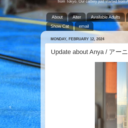
from Tokyo. Our cattery just started from 
About
Alter
Available Adults
Show Cat
email
MONDAY, FEBRUARY 12, 2024
Update about Anya /