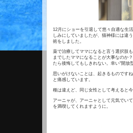
12月にショーを引退して悠々自適な生
しみにしていましたが、猫神様には違う
術をしました。
薬で治療してママになると言う選択肢も
までしたママになることが大事なのか？
たら後悔してもしきれない。幸い”開放
思いがけないことは、起きるものですね
と痛感しています。
種は違えど、同じ女性として考えると今
アーニャが、アーニャとして元気でいて
を満喫してくれますように。