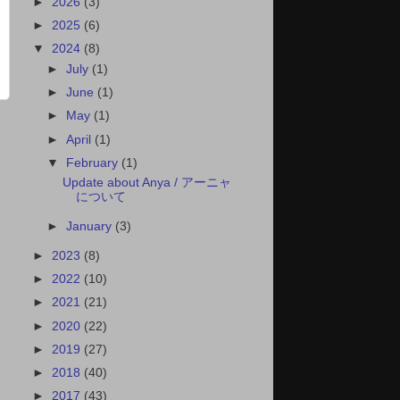
►
2026
(3)
►
2025
(6)
▼
2024
(8)
►
July
(1)
►
June
(1)
►
May
(1)
►
April
(1)
▼
February
(1)
Update about Anya / アーニャ
について
►
January
(3)
►
2023
(8)
►
2022
(10)
►
2021
(21)
►
2020
(22)
►
2019
(27)
►
2018
(40)
►
2017
(43)