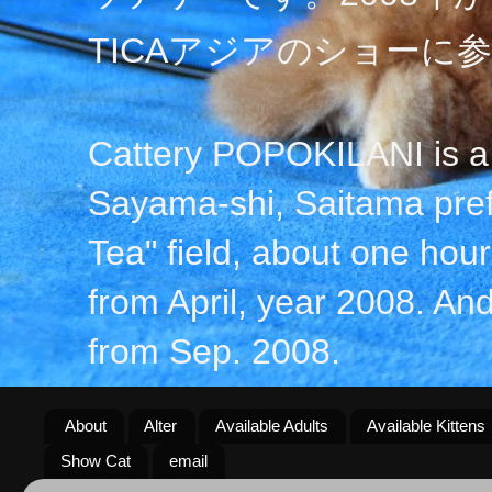
TICAアジアのショーに
Cattery POPOKILANI is a 
Sayama-shi, Saitama prefe
Tea" field, about one hour 
from April, year 2008. An
from Sep. 2008.
About
Alter
Available Adults
Available Kittens
Show Cat
email