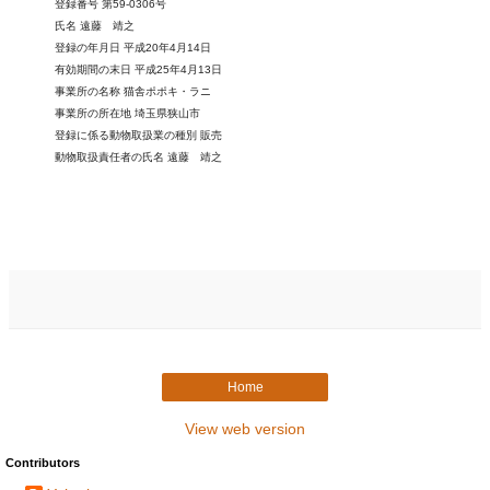
登録番号 第59-0306号
氏名 遠藤 靖之
登録の年月日 平成20年4月14日
有効期間の末日 平成25年4月13日
事業所の名称 猫舎ポポキ・ラニ
事業所の所在地 埼玉県狭山市
登録に係る動物取扱業の種別 販売
動物取扱責任者の氏名 遠藤 靖之
Home
View web version
Contributors