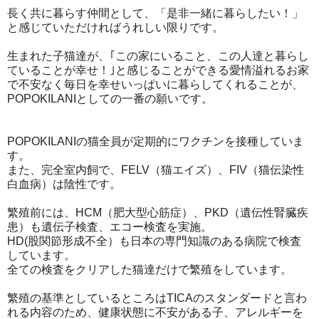
長く共に暮らす仲間として、「是非一緒に暮らしたい！」
と感じていただければうれしい限りです。
生まれた子猫達が、｢この家にいること、この人達と暮らし
ていることが幸せ！｣と感じることができる愛情溢れるお家
で不安なく毎日を幸せいっぱいに暮らしてくれることが、
POPOKILANIとしての一番の願いです。
POPOKILANIの猫全員が定期的にワクチンを接種していま
す。
また、完全室内飼で、FELV（猫エイズ）、FIV（猫伝染性
白血病）は陰性です。
繁殖前には、HCM（肥大型心筋症）、PKD（遺伝性腎臓疾
患）も遺伝子検査、エコー検査を実施。
HD(股関節形成不全）も日本の専門知識のある病院で検査
しています。
全ての検査をクリアした猫達だけで繁殖をしています。
繁殖の基準としているところはTICAのスタンダードと言わ
れる内容のため、健康状態に不安がある子、アレルギーを