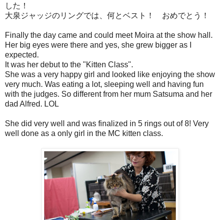
した！
大泉ジャッジのリングでは、何とベスト！ おめでとう！
Finally the day came and could meet Moira at the show hall.
Her big eyes were there and yes, she grew bigger as I
expected.
It was her debut to the "Kitten Class".
She was a very happy girl and looked like enjoying the show
very much. Was eating a lot, sleeping well and having fun
with the judges. So different from her mum Satsuma and her
dad Alfred. LOL
She did very well and was finalized in 5 rings out of 8! Very
well done as a only girl in the MC kitten class.