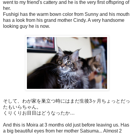
went to my friend's cattery and he is the very first offspring of
her.
Fushigi has the warm bown color from Sunny and his mouth
has a look from his grand mother Cindy. A very handsome
looking guy he is now.
そして、わが家を巣立つ時にはまだ生後3ヶ月ちょっとだっ
たもいらちゃん。
くりくりお目目はどうなったか…
And this is Moira at 3 months old just before leaving us. Has
a big beautiful eyes from her mother Satsuma... Almost 2