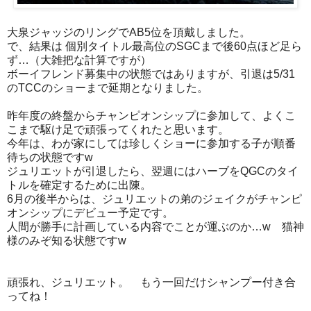
大泉ジャッジのリングでAB5位を頂戴しました。
で、結果は 個別タイトル最高位のSGCまで後60点ほど足ら
ず…（大雑把な計算ですが）
ボーイフレンド募集中の状態ではありますが、引退は5/31
のTCCのショーまで延期となりました。
昨年度の終盤からチャンピオンシップに参加して、よくこ
こまで駆け足で頑張ってくれたと思います。
今年は、わが家にしては珍しくショーに参加する子が順番
待ちの状態ですw
ジュリエットが引退したら、翌週にはハーブをQGCのタイ
トルを確定するために出陳。
6月の後半からは、ジュリエットの弟のジェイクがチャンピ
オンシップにデビュー予定です。
人間が勝手に計画している内容でことが運ぶのか…w 猫神
様のみぞ知る状態ですw
頑張れ、ジュリエット。 もう一回だけシャンプー付き合
ってね！