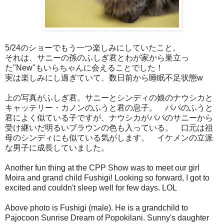
5/24のショーでもう一つ楽しみにしていたこと。
それは、サニーの孫のふしぎ君とわが家から巣立っ
た"New"もいらちゃんに会えることでした！
実は楽しみにし過ぎていて、数日前から睡眠不足状態w
上の写真がふしぎ君。サニーとシンディの娘のナウシカと
キャッテリー・カノンのふうと君の息子。 パパのふうと
君によく似ている子ですが、ナウシカがパパのサニーから
受け継いだ明るいブラウンの色も入っている。 口元は祖
母のシンディにも似ている気がします。 イケメンの立派
な男子に成長していました。
Another fun thing at the CPP Show was to meet our girl
Moira and grand child Fushigi! Looking so forward, I got to
excited and couldn't sleep well for few days. LOL
Above photo is Fushigi (male). He is a grandchild to
Pajocoon Sunrise Dream of Popokilani. Sunny's daughter