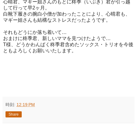
心晴君、マギー姐さんのもとに柊季（いぶき）君が引っ越
して行って早2ヶ月。
白靴下履きの腕白小僧が加わったことにより、心晴君も、
マギー姐さんも結構なストレスだったようです。
それもどうにか落ち着いて…
おまけに柊季君、新しいママを見つけたようで…
T様、どうかわんぱく柊季君含めたソックス・トリオを今後
ともよろしくお願いいたします。
時刻:
12:19 PM
Share