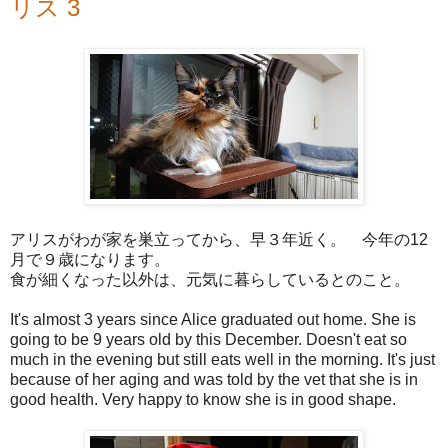
リス 3
アリスがわが家を巣立ってから、早３年近く。 今年の12
月で９歳になります。
食が細くなった以外は、元気に暮らしているとのこと。
It's almost 3 years since Alice graduated out home. She is
going to be 9 years old by this December. Doesn't eat so
much in the evening but still eats well in the morning. It's just
because of her aging and was told by the vet that she is in
good health. Very happy to know she is in good shape.