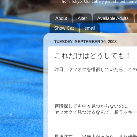
from Tokyo. Our cattery just started from 
About
Alter
Available Adults
Show Cat
email
TUESDAY, SEPTEMBER 30, 2008
これだけはどうしても！
昨日、ヤフオクを徘徊していたら、この
普段探しても中々見つからないのに・・
ヤフオクで見つけるなんて、超ラッキーか
早速注文。 出来上がったら、また報告