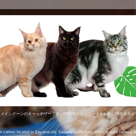
メインクーンのキャッテリーです。2008年からブリードを始め、同年９月から
attery located in Sayama-shi, Saitama prefecture, which is quite famous by 