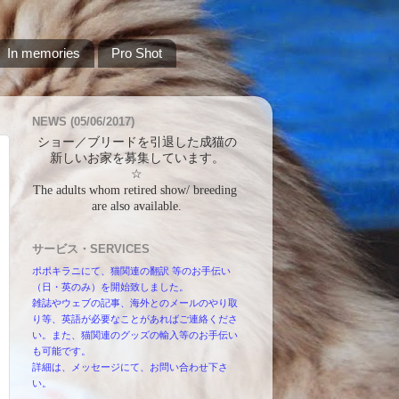
In memories
Pro Shot
NEWS (05/06/2017)
ショー／ブリードを引退した成猫の
新しいお家を募集しています。
☆
The adults whom retired show/ breeding 
are also available.
サービス・SERVICES
ポポキラニにて、猫関連の翻訳 等のお手伝い
（日・英のみ）を開始致しました。
雑誌やウェブの記事、海外とのメールのやり取
り等、英語が必要なことがあればご連絡くださ
い。また、猫関連のグッズの輸入等のお手伝い
も可能です。
詳細は、メッセージにて、お問い合わせ下さ
い。