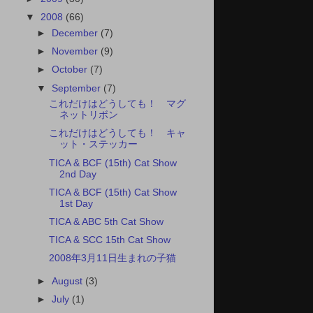
▼
2008
(66)
►
December
(7)
►
November
(9)
►
October
(7)
▼
September
(7)
これだけはどうしても！ マグ
ネットリボン
これだけはどうしても！ キャ
ット・ステッカー
TICA & BCF (15th) Cat Show
2nd Day
TICA & BCF (15th) Cat Show
1st Day
TICA & ABC 5th Cat Show
TICA & SCC 15th Cat Show
2008年3月11日生まれの子猫
►
August
(3)
►
July
(1)