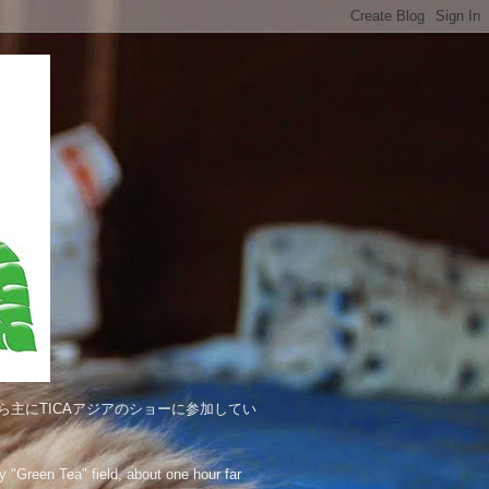
主にTICAアジアのショーに参加してい
"Green Tea" field, about one hour far 