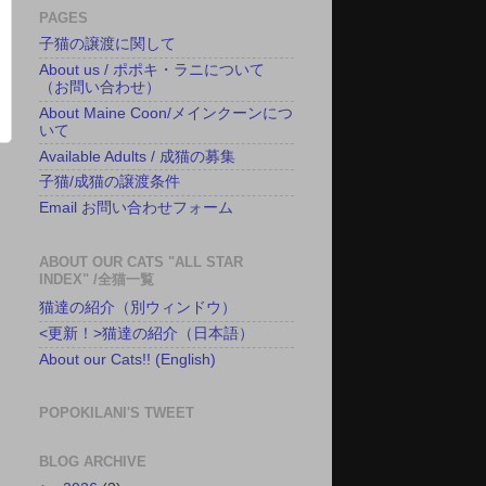
PAGES
子猫の譲渡に関して
About us / ポポキ・ラニについて
（お問い合わせ）
About Maine Coon/メインクーンにつ
いて
Available Adults / 成猫の募集
子猫/成猫の譲渡条件
Email お問い合わせフォーム
ABOUT OUR CATS "ALL STAR
INDEX" /全猫一覧
猫達の紹介（別ウィンドウ）
<更新！>猫達の紹介（日本語）
About our Cats!! (English)
POPOKILANI'S TWEET
BLOG ARCHIVE