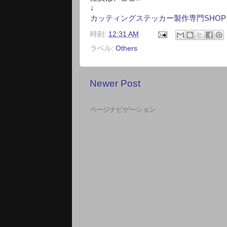
↓
カッティングステッカー製作専門SHOP
時刻:
12:31 AM
ラベル:
Others
Newer Post
ページナビゲーション