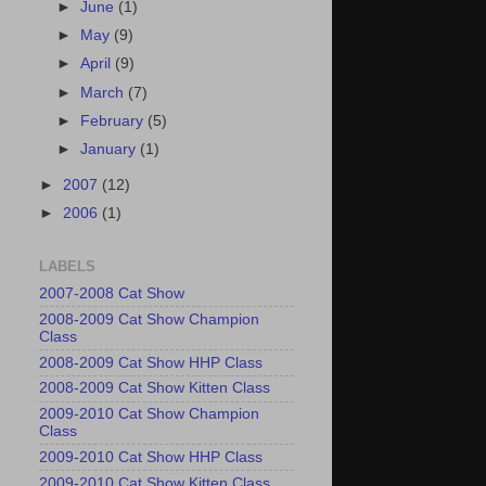
►
June
(1)
►
May
(9)
►
April
(9)
►
March
(7)
►
February
(5)
►
January
(1)
►
2007
(12)
►
2006
(1)
LABELS
2007-2008 Cat Show
2008-2009 Cat Show Champion
Class
2008-2009 Cat Show HHP Class
2008-2009 Cat Show Kitten Class
2009-2010 Cat Show Champion
Class
2009-2010 Cat Show HHP Class
2009-2010 Cat Show Kitten Class