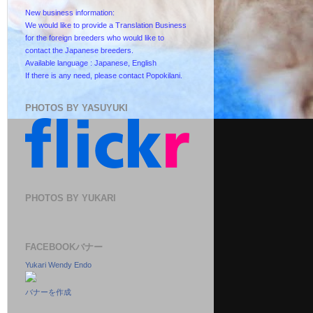
New business information:
We would like to provide a Translation Business
for the foreign breeders who would like to
contact the Japanese breeders.
Available language : Japanese, English
If there is any need, please contact Popokilani.
PHOTOS BY YASUYUKI
PHOTOS BY YUKARI
FACEBOOKバナー
Yukari Wendy Endo
バナーを作成