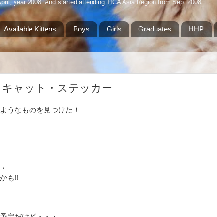
April, year 2008. And started attending TICA Asia Region from Sep. 2008.
Available Kittens
Boys
Girls
Graduates
HHP
 キャット・ステッカー
ようなものを見つけた！
・
も!!
予定だけど・・・