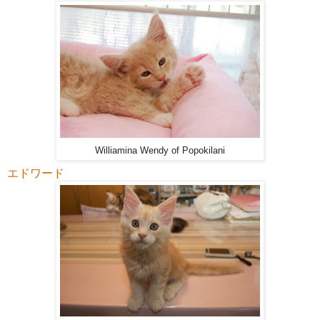
Williamina Wendy of Popokilani
エドワード