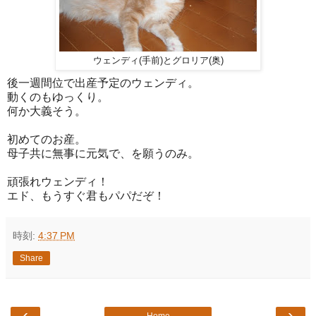
ウェンディ(手前)とグロリア(奥)
後一週間位で出産予定のウェンディ。
動くのもゆっくり。
何か大義そう。
初めてのお産。
母子共に無事に元気で、を願うのみ。
頑張れウェンディ！
エド、もうすぐ君もパパだぞ！
時刻:
4:37 PM
Share
‹
›
Home