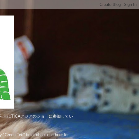
主にTICAアジアのショーに参加してい
"Green Tea" field, about one hour far 