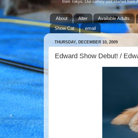
from Tokyo. Our cattery just started from 
About
Alter
Available Adults
Show Cat
email
THURSDAY, DECEMBER 10, 2009
Edward Show Debut! /