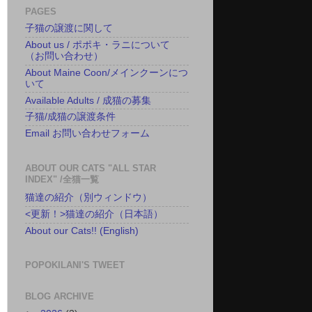
PAGES
子猫の譲渡に関して
About us / ポポキ・ラニについて
（お問い合わせ）
About Maine Coon/メインクーンにつ
いて
Available Adults / 成猫の募集
子猫/成猫の譲渡条件
Email お問い合わせフォーム
ABOUT OUR CATS "ALL STAR
INDEX" /全猫一覧
猫達の紹介（別ウィンドウ）
<更新！>猫達の紹介（日本語）
About our Cats!! (English)
POPOKILANI'S TWEET
BLOG ARCHIVE