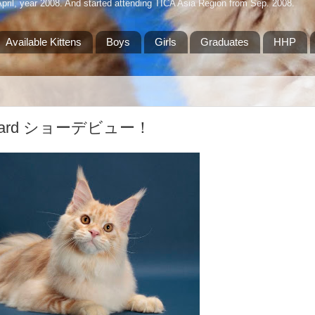
April, year 2008. And started attending TICA Asia Region from Sep. 2008.
Available Kittens
Boys
Girls
Graduates
HHP
 Edward ショーデビュー！