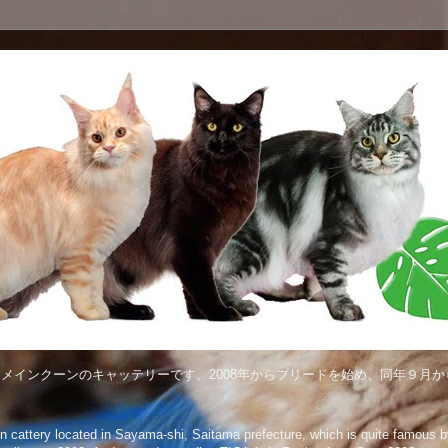
メインクーンのキャッテリーです。2008年からブリードを始め、同年９月から
attery located in Sayama-shi, Saitama prefecture, which is quite famous by 