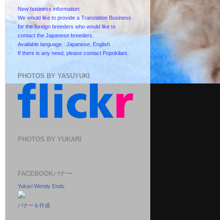
New business information:
We would like to provide a Translation Business
for the foreign breeders who would like to
contact the Japanese breeders.
Available language : Japanese, English
If there is any need, please contact Popokilani.
PHOTOS BY YASUYUKI
PHOTOS BY YUKARI
FACEBOOKバナー
Yukari Wendy Endo
バナーを作成