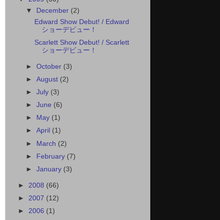
▼
December
(2)
Edward Show Debut! / Edward
ショーデビュー！
Scarlett Show Debut! / Scarlett
ショーデビュー！
►
October
(3)
►
August
(2)
►
July
(3)
►
June
(6)
►
May
(1)
►
April
(1)
►
March
(2)
►
February
(7)
►
January
(3)
►
2008
(66)
►
2007
(12)
►
2006
(1)