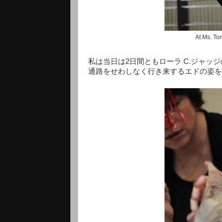
At Ms. 
私は当日は2日間ともローラ C.ジャ
通路をせわしなく行き来するエドの姿を