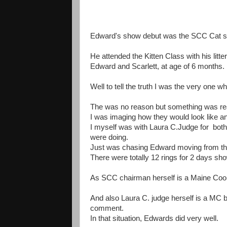
Edward's show debut was the SCC Cat sh
He attended the Kitten Class with his litter
Edward and Scarlett, at age of 6 months.
Well to tell the truth I was the very one w
The was no reason but something was rea
I was imaging how they would look like an
I myself was with Laura C.Judge for both 
were doing.
Just was chasing Edward moving from the r
There were totally 12 rings for 2 days sho
As SCC chairman herself is a Maine Coon
And also Laura C. judge herself is a MC b
comment.
In that situation, Edwards did very well.