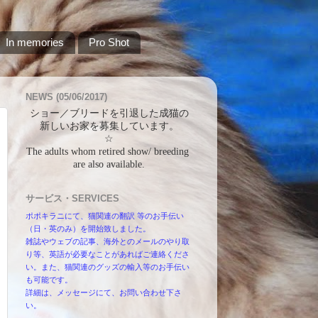
In memories
Pro Shot
NEWS (05/06/2017)
ショー／ブリードを引退した成猫の
新しいお家を募集しています。
☆
The adults whom retired show/ breeding 
are also available.
サービス・SERVICES
ポポキラニにて、猫関連の翻訳 等のお手伝い
（日・英のみ）を開始致しました。
雑誌やウェブの記事、海外とのメールのやり取
り等、英語が必要なことがあればご連絡くださ
い。また、猫関連のグッズの輸入等のお手伝い
も可能です。
詳細は、メッセージにて、お問い合わせ下さ
い。