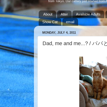
from Tokyo. Our cattery just started from 
About
Alter
Available Adults
Show Cat
email
MONDAY, JULY 4, 2011
Dad, me and me...?