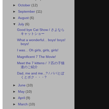
►
October
(12)
►
September
(11)
►
August
(6)
▼
July
(6)
Good bye Cat Show / さよなら
キャットショー
What a wonderful... boys! boys!
boys!
I was... Oh girls, girls, girls!
Magnificent 7 The Movie!
Meet the 7 kittens / ７匹の子猫
達のご紹介
Dad, me and me...? / パパとぼ
くとボク・・・?
►
June
(10)
►
May
(10)
►
April
(9)
►
March
(10)