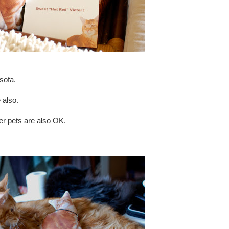
 sofa.
 also.
er pets are also OK.
.