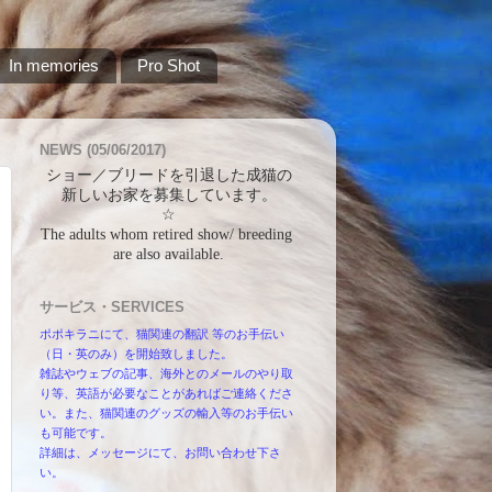
In memories
Pro Shot
NEWS (05/06/2017)
ショー／ブリードを引退した成猫の
新しいお家を募集しています。
☆
The adults whom retired show/ breeding 
are also available.
サービス・SERVICES
ポポキラニにて、猫関連の翻訳 等のお手伝い
（日・英のみ）を開始致しました。
雑誌やウェブの記事、海外とのメールのやり取
り等、英語が必要なことがあればご連絡くださ
い。また、猫関連のグッズの輸入等のお手伝い
も可能です。
詳細は、メッセージにて、お問い合わせ下さ
い。