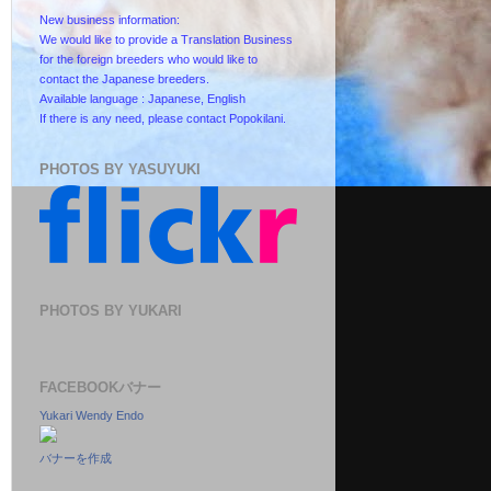
New business information:
We would like to provide a Translation Business
for the foreign breeders who would like to
contact the Japanese breeders.
Available language : Japanese, English
If there is any need, please contact Popokilani.
PHOTOS BY YASUYUKI
PHOTOS BY YUKARI
FACEBOOKバナー
Yukari Wendy Endo
バナーを作成