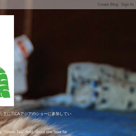
主にTICAアジアのショーに参加してい
"Green Tea" field, about one hour far 