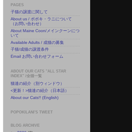
PAGES
子猫の譲渡に関して
About us / ポポキ・ラニについて
（お問い合わせ）
About Maine Coon/メインクーンにつ
いて
Available Adults / 成猫の募集
子猫/成猫の譲渡条件
Email お問い合わせフォーム
ABOUT OUR CATS "ALL STAR
INDEX" /全猫一覧
猫達の紹介（別ウィンドウ）
<更新！>猫達の紹介（日本語）
About our Cats!! (English)
POPOKILANI'S TWEET
BLOG ARCHIVE