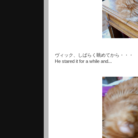
ヴィック、しばらく眺めてから・・・
He stared it for a while and...