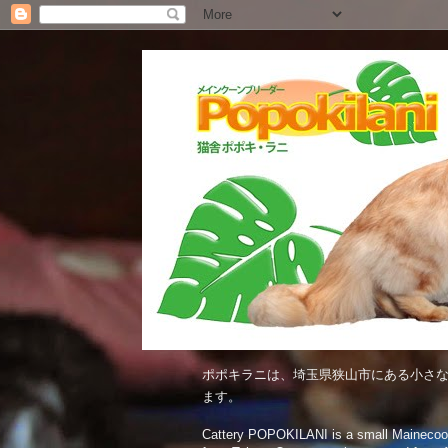
ポポキラニは、埼玉県狭山市にある小さな
ます。
Cattery POPOKILANI is a small Mainecoon c