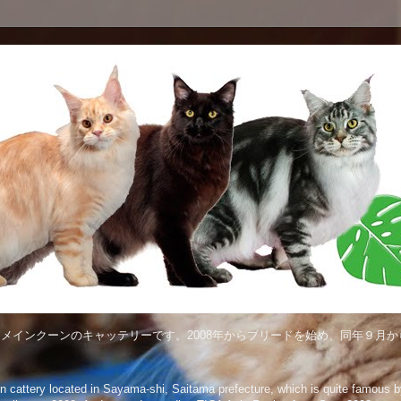
メインクーンのキャッテリーです。2008年からブリードを始め、同年９月から
attery located in Sayama-shi, Saitama prefecture, which is quite famous by 