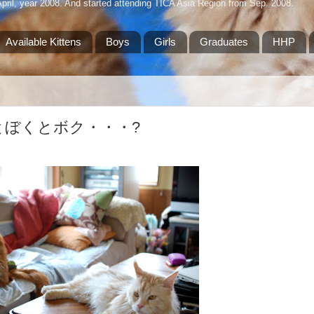
April, year 2008. And started attending TICA Asia Region from Sep. 2008.
Available Kittens
Boys
Girls
Graduates
HHP
 / パパとぼくとボク・・・?