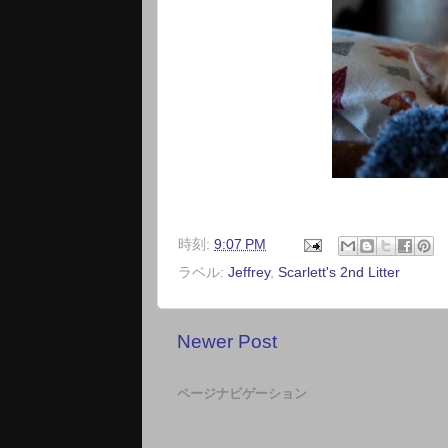
時刻:
9:07 PM
ラベル:
Jeffrey
,
Scarlett's 2nd Litter
Newer Post
ページナビゲーション