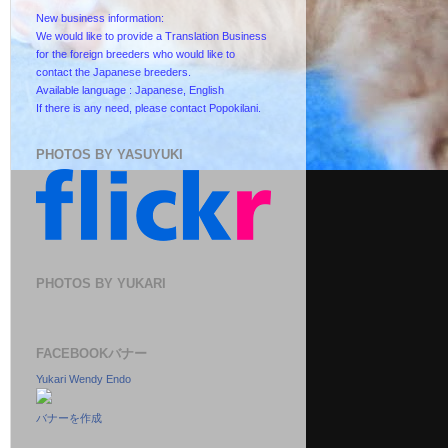
New business information:
We would like to provide a Translation Business
for the foreign breeders who would like to
contact the Japanese breeders.
Available language : Japanese, English
If there is any need, please contact Popokilani.
PHOTOS BY YASUYUKI
PHOTOS BY YUKARI
FACEBOOKバナー
Yukari Wendy Endo
バナーを作成