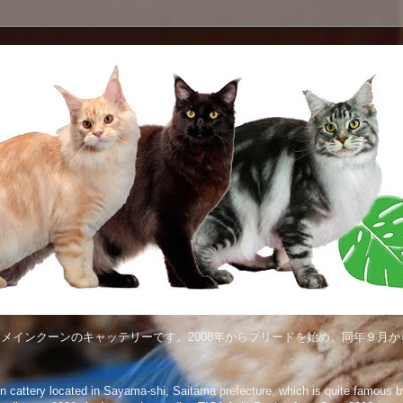
メインクーンのキャッテリーです。2008年からブリードを始め、同年９月から
attery located in Sayama-shi, Saitama prefecture, which is quite famous by 