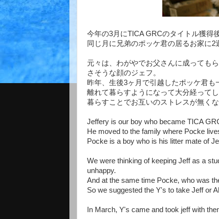
今年の3月にTICA GRCのタイトル獲
同じ月に兄弟のポッケ君の居るお家に2
元々は、わがやでお父さんに成ってもら
さそうな顔のジェフ。
昨年、生後3ヶ月で引越したポッケ君も
離れて暮らすようになって大分経ってし
暮らすことでお互いのストレスが無くな
Jeffery is our boy who became TICA GRC 
He moved to the family where Pocke live
Pocke is a boy who is his litter mate of Jef
We were thinking of keeping Jeff as a st
unhappy.
And at the same time Pocke, who was the o
So we suggested the Y's to take Jeff or A
In March, Y's came and took jeff with the