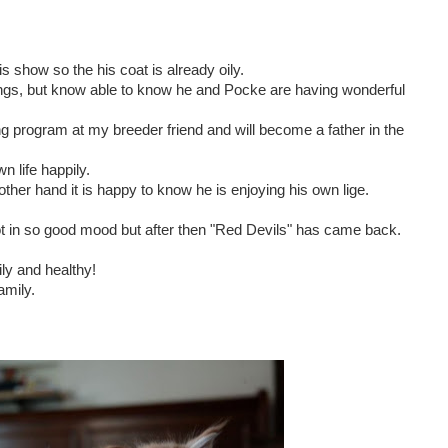
is show so the his coat is already oily.
ings, but know able to know he and Pocke are having wonderful
ng program at my breeder friend and will become a father in the
wn life happily.
e other hand it is happy to know he is enjoying his own lige.
t in so good mood but after then "Red Devils" has came back.
ily and healthy!
amily.