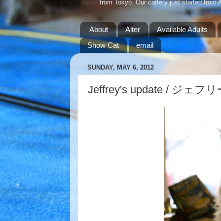
from Tokyo. Our cattery just started from 
About
Alter
Available Adults
Show Cat
email
SUNDAY, MAY 6, 2012
Jeffrey's update / ジ