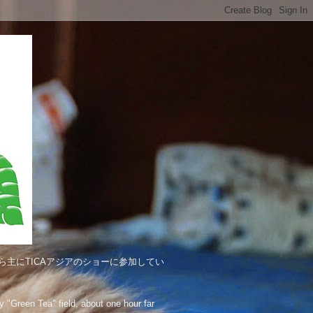
主にTICAアジアのショーに参加してい
"Green Tea" field, about one hour far 