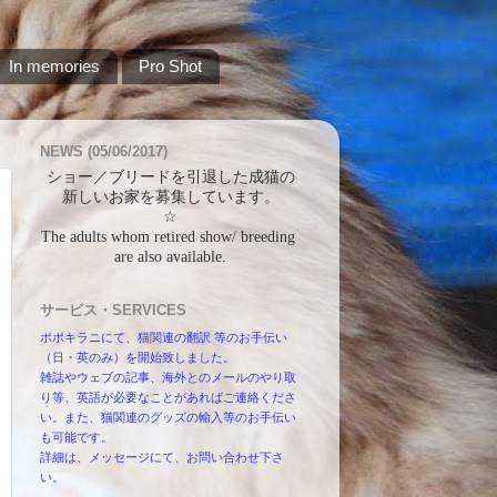
In memories
Pro Shot
NEWS (05/06/2017)
ショー／ブリードを引退した成猫の
新しいお家を募集しています。
☆
The adults whom retired show/ breeding 
are also available.
サービス・SERVICES
ポポキラニにて、猫関連の翻訳 等のお手伝い
（日・英のみ）を開始致しました。
雑誌やウェブの記事、海外とのメールのやり取
り等、英語が必要なことがあればご連絡くださ
い。また、猫関連のグッズの輸入等のお手伝い
も可能です。
詳細は、メッセージにて、お問い合わせ下さ
い。