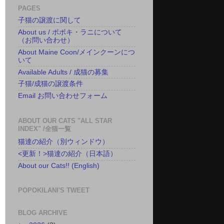
PAGES
子猫の譲渡に関して
About us / ポポキ・ラニについて
（お問い合わせ）
About Maine Coon/メインクーンにつ
いて
Available Adults / 成猫の募集
子猫/成猫の譲渡条件
Email お問い合わせフォーム
ABOUT OUR CATS "ALL STAR
INDEX" /全猫一覧
猫達の紹介（別ウィンドウ）
<更新！>猫達の紹介（日本語）
About our Cats!! (English)
POPOKILANI'S TWEET
BLOG ARCHIVE