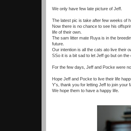
We only have few late picture of Jeff.
The latest pic is take after few weeks of h
Now there is no chance to see his offspr
life of their own.
The sam litter mate Ruya is in the breedi
future.
Our intention is all the cats ato live their o
SSo it is a bit sad to let Jeff go but on th
For the few days, Jeff and Pocke were no
Hope Jeff and Pocke to live their life happ
Y's, thank you for letting Jeff to join your f
We hope them to have a happy life.