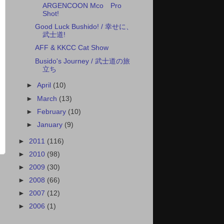
ARGENCOON Mco Pro
Shot!
Good Luck Bushido! / 幸せに、
武士道!
AFF & KKCC Cat Show
Busido's Journey / 武士道の旅
立ち
►
April
(10)
►
March
(13)
►
February
(10)
►
January
(9)
►
2011
(116)
►
2010
(98)
►
2009
(30)
►
2008
(66)
►
2007
(12)
►
2006
(1)