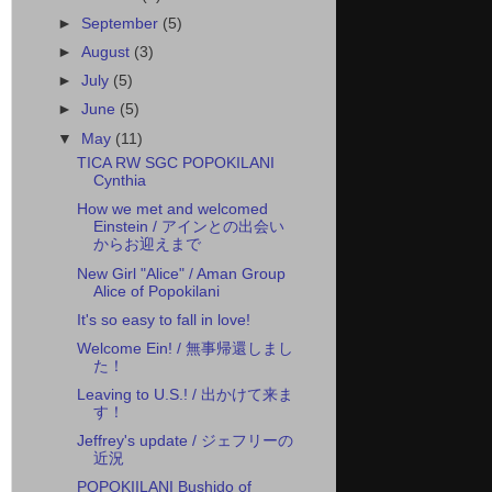
►
September
(5)
►
August
(3)
►
July
(5)
►
June
(5)
▼
May
(11)
TICA RW SGC POPOKILANI
Cynthia
How we met and welcomed
Einstein / アインとの出会い
からお迎えまで
New Girl "Alice" / Aman Group
Alice of Popokilani
It's so easy to fall in love!
Welcome Ein! / 無事帰還しまし
た！
Leaving to U.S.! / 出かけて来ま
す！
Jeffrey's update / ジェフリーの
近況
POPOKIILANI Bushido of