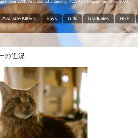
April, year 2008. And started attending TICA Asia Region from Sep. 2008.
Available Kittens
Boys
Girls
Graduates
HHP
ェフリーの近況