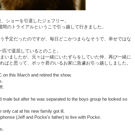
得後、ショーを引退したジェフリー。
週間のトライアルというこで引っ越して行きました。
う予定だったのですが、毎日どこかつまらなそうで、幸せではな
一匹で退屈しているとのこと。
まいましたが、元々は一緒にいたずらをしていた仲、再び一緒に
ればと思って、ポッケ君のいるお家に急遽お引っ越ししました。
on this March and retired the show.
s.
f.
ud male but after he was separated to the boys group he looked so
nly cat at his new family got ill.
lphonse (Jeff and Pocke's father) to live with Pocke.
m.