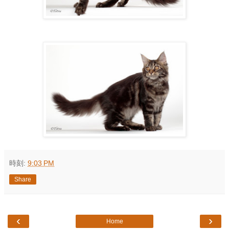
時刻:
9:03 PM
Share
‹
›
Home