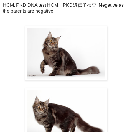
HCM, PKD DNA test HCM、PKD遺伝子検査: Negative as
the parents are negative