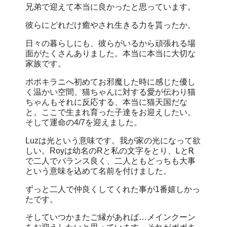
兄弟で迎えて本当に良かったと思っています。
彼らにどれだけ癒やされ生きる力を貰ったか。
日々の暮らしにも、彼らがいるから頑張れる場
面がたくさんありました。本当に本当に大切な
家族です。
ポポキラニへ初めてお邪魔した時に感じた優し
く温かい空間、猫ちゃんに対する愛が伝わり猫
ちゃんもそれに反応する、本当に猫天国だな
と。ここで生まれ育った子達をお迎えしたい。
そして運命の4/7を迎えました。
Luzは光という意味です。我が家の光になって欲
しい。Royは幼名のRと私の文字をとり、ᏞとᎡ
で二人でバランス良く、二人ともどっちも大事
という意味を込めて名前を付けました。
ずっと二人で仲良くしてくれた事が1番嬉しかっ
たです。
そしていつかまたご縁があれば…メインクーン