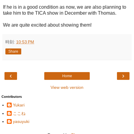
If he is in a good condition as now, we are also planning to
take him to the TICA show in December with Thomas.
We are quite excited about showing them!
時刻:
10:53 PM
Share
‹
›
Home
View web version
Contributors
Yukari
ここね
yasuyuki