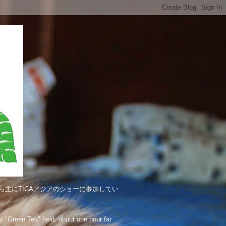
主にTICAアジアのショーに参加してい
"Green Tea" field, about one hour far 