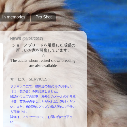
In memories
Pro Shot
NEWS (05/06/2017)
ショー／ブリードを引退した成猫の
新しいお家を募集しています。
☆
The adults whom retired show/ breeding 
are also available.
サービス・SERVICES
ポポキラニにて、猫関連の翻訳 等のお手伝い
（日・英のみ）を開始致しました。
雑誌やウェブの記事、海外とのメールのやり取
り等、英語が必要なことがあればご連絡くださ
い。また、猫関連のグッズの輸入等のお手伝い
も可能です。
詳細は、メッセージにて、お問い合わせ下さ
い。