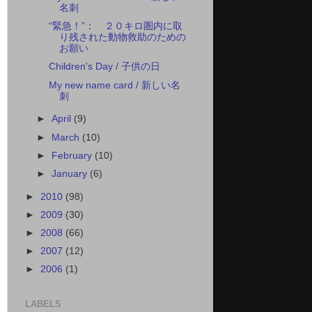
名刺
“緊急！”： ２０キロ圏内に取
り残された動物救助のための
お願い
Children's Day / 子供の日
My new name card / 新しい名
刺
►
April
(9)
►
March
(10)
►
February
(10)
►
January
(6)
►
2010
(98)
►
2009
(30)
►
2008
(66)
►
2007
(12)
►
2006
(1)
LABELS