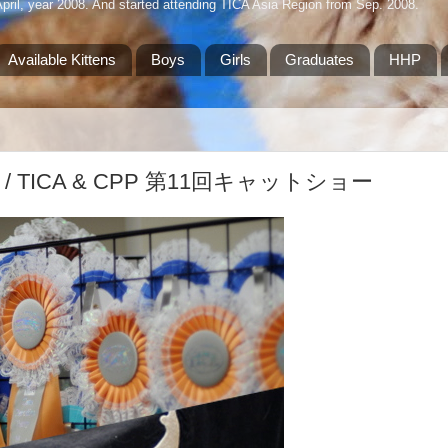
April, year 2008. And started attending TICA Asia Region from Sep. 2008.
Available Kittens
Boys
Girls
Graduates
HHP
Show / TICA & CPP 第11回キャットショー