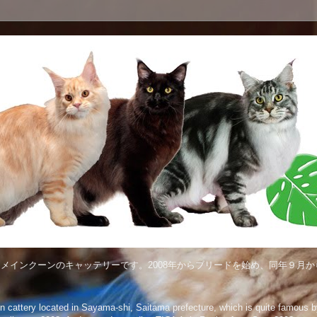
メインクーンのキャッテリーです。2008年からブリードを始め、同年９月から
attery located in Sayama-shi, Saitama prefecture, which is quite famous by 