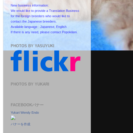
New business information:
We would like to provide a Translation Business
for the foreign breeders who would like to
contact the Japanese breeders.
Available language : Japanese, English
If there is any need, please contact Popokilani.
PHOTOS BY YASUYUKI
PHOTOS BY YUKARI
FACEBOOKバナー
Yukari Wendy Endo
バナーを作成