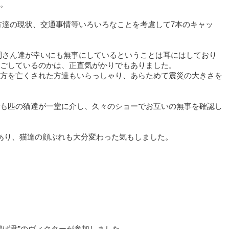
。
た方達の現状、交通事情等いろいろなことを考慮して7本のキャッ
仲間さん達が幸いにも無事にしているということは耳にはしており
ごしているのかは、正直気がかりでもありました。
方を亡くされた方達もいらっしゃり、あらためて震災の大きさを
も匹の猫達が一堂に介し、久々のショーでお互いの無事を確認し
あり、猫達の顔ぶれも大分変わった気もしました。
揚げ君”のヴィクターが参加しました。