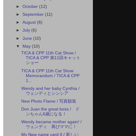
►
October
(12)
►
September
(11)
►
August
(6)
►
July
(6)
►
June
(10)
▼
May
(10)
TICA & CPP 11th Cat Show /
TICA & CPP 第11回キャット
ショー
TICA & CPP 11th Cat Show
Memorandum / TICA & CPP
1...
Wendy and her baby Cynthia /
ウェンディとシンシア
New Photo Flame / 写真額装
Don Juan the great boss / ド
ンちゃん6歳になる！
Wendy became mother again! /
ウェンディ 再びママに！
My New name card II / 新しい