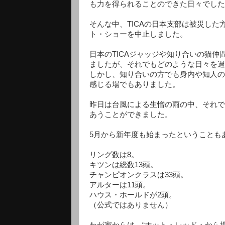
も力を得られることのできた日々でした
そんな中、TICAの日本支部は被災し
ト・ショーを中止しました。
日本のTICAジャッジや知り合いの猫
ましたが、それでもどのような日々を過
しかし、知り合いの方でも身内や知人の
感じる場でもありました。
昨日は台風による生憎の雨の中、それで
あうことができました。
5月から新年度も始まったということも
リング数は8。
キツンは総数13頭。
チャンピオンクラスは33頭。
アルターは11頭。
ハウス・ホールドが2頭。
（公式ではありません）
わが家からは、“ホット・レッド・から