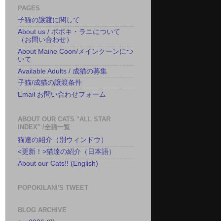
PAGES
子猫の譲渡に関して
About us / ポポキ・ラニについて
（お問い合わせ）
About Maine Coon/メインクーンにつ
いて
Available Adults / 成猫の募集
子猫/成猫の譲渡条件
Email お問い合わせフォーム
ABOUT OUR CATS "ALL STAR
INDEX" /全猫一覧
猫達の紹介（別ウィンドウ）
<更新！>猫達の紹介（日本語）
About our Cats!! (English)
POPOKILANI'S TWEET
BLOG ARCHIVE