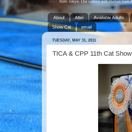
from Tokyo. Our cattery just started from 
About
Alter
Available Adults
Show Cat
email
TUESDAY, MAY 31, 2011
TICA & CPP 11th Cat 