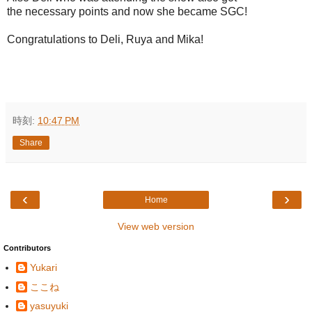
the necessary points and now she became SGC!
Congratulations to Deli, Ruya and Mika!
時刻:
10:47 PM
Share
‹
›
Home
View web version
Contributors
Yukari
ここね
yasuyuki