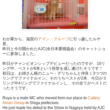
わが家から、滋賀の
アマン・グループ
に引っ越したルヤ
君。
昨日と今日開かれたAJC(全日本愛猫協会）のキャットショ
ーに参加しました。
昨日がチャンピオンシップデビューだったのですが、10リ
ング中、ベストが6本という快挙を成し遂げたそうです！
初日は、お姉さん格のニュー・デリちゃんと仲良く3つづの
リングでファイナルイン。そのうちベストが2本、今日が５
リング中4リングでファイナルインし、その全てがベストだ
ったそうです。
Ruya is a male MC who moved form our place to
Cattery
Aman Group
in Shiga prefecture.
He just made his debut to the Show in Nagoya held by AJC