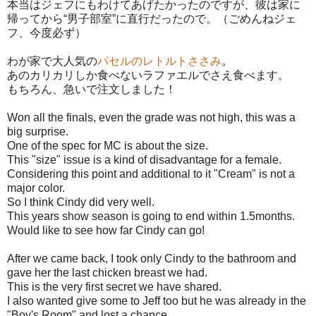
本当はジェフにもわけてあげたかったのですが、彼は家に
帰ってから“男子部室”に直行だったので。（ごめんねジェ
フ、今度必ず）
わが家で大人気の
パセルのレトルトささみ
。
あのカリカリしか食べないラファエルでさえ食べます。
もちろん、急いで注文しました！
Won all the finals, even the grade was not high, this was a
big surprise.
One of the spec for MC is about the size.
This "size" issue is a kind of disadvantage for a female.
Considering this point and additional to it "Cream" is not a
major color.
So I think Cindy did very well.
This years show season is going to end within 1.5months.
Would like to see how far Cindy can go!
After we came back, I took only Cindy to the bathroom and
gave her the last chicken breast we had.
This is the very first secret we have shared.
I also wanted give some to Jeff too but he was already in the
"Boy's Room" and lost a chance.