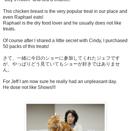
This chicken breast is the very popular treat in our place and
even Raphael eats!
Raphael is the dry food lover and he usually does not like
treats.
Of course after I shared a little secret with Cindy, I purchased
50 packs of this treats!
さて、一緒に今日のショーに参加してくれたジェフです
が、やっぱりどう見ていてもショーが好きではありませ
ん。
For Jeff I am now sure he really had an unpleasant day.
He dose not like Shows!!!