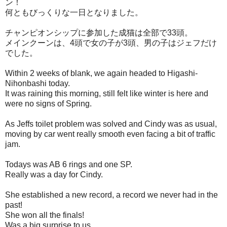
ン！
何ともびっくりな一日となりました。
チャンピオンシップに参加した成猫は全部で33頭。
メインクーンは、4頭で女の子が3頭、男の子はジェフだけ
でした。
Within 2 weeks of blank, we again headed to Higashi-
Nihonbashi today.
It was raining this morning, still felt like winter is here and
were no signs of Spring.
As Jeffs toilet problem was solved and Cindy was as usual,
moving by car went really smooth even facing a bit of traffic
jam.
Todays was AB 6 rings and one SP.
Really was a day for Cindy.
She established a new record, a record we never had in the
past!
She won all the finals!
Was a big surprise to us.