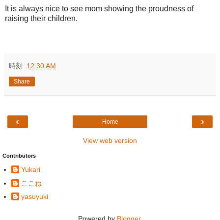
It is always nice to see mom showing the proudness of
raising their children.
時刻:
12:30 AM
Share
‹
›
Home
View web version
Contributors
Yukari
ここね
yasuyuki
Powered by
Blogger
.