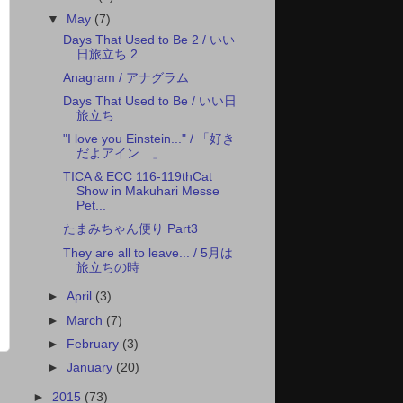
▼
May
(7)
Days That Used to Be 2 / いい
日旅立ち 2
Anagram / アナグラム
Days That Used to Be / いい日
旅立ち
"I love you Einstein..." / 「好き
だよアイン…」
TICA & ECC 116-119thCat
Show in Makuhari Messe
Pet...
たまみちゃん便り Part3
They are all to leave... / 5月は
旅立ちの時
►
April
(3)
►
March
(7)
►
February
(3)
►
January
(20)
►
2015
(73)