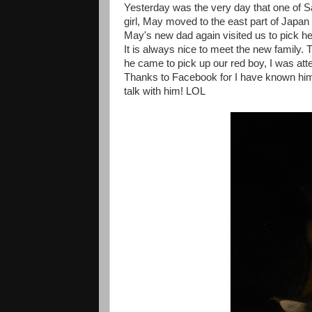
Yesterday was the very day that one of S
girl, May moved to the east part of Japan
May's new dad again visited us to pick he
It is always nice to meet the new family. 
he came to pick up our red boy, I was at
Thanks to Facebook for I have known him f
talk with him! LOL