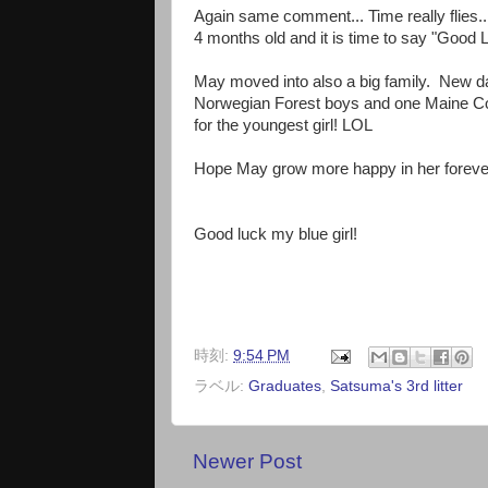
Again same comment... Time really flies...
4 months old and it is time to say "Good Lu
May moved into also a big family. New dad i
Norwegian Forest boys and one Maine Coon
for the youngest girl! LOL
Hope May grow more happy in her foreve
Good luck my blue girl!
時刻:
9:54 PM
ラベル:
Graduates
,
Satsuma's 3rd litter
Newer Post