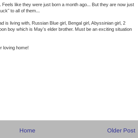
 Feels like they were just born a month ago... But they are now just
ck" to all of them...
s living with, Russian Blue girl, Bengal girl, Abyssinian girl, 2
 boy which is May's elder brother. Must be an exciting situation
r loving home!
Home
Older Post