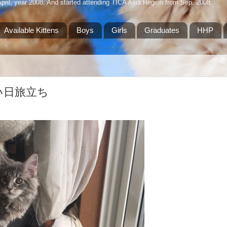
April, year 2008. And started attending TICA Asia Region from Sep. 2008.
Available Kittens
Boys
Girls
Graduates
HHP
/ いい日旅立ち