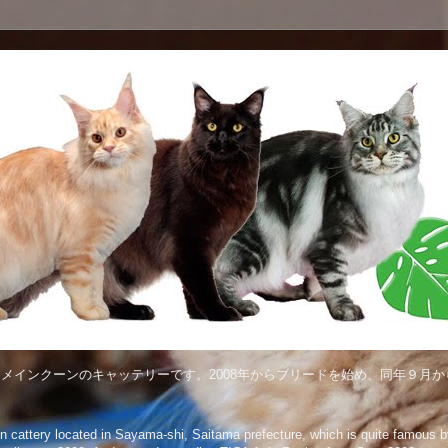
メインクーンのキャッテリーです。2008年からブリードを始め、同年９月から
attery located in Sayama-shi, Saitama prefecture, which is quite famous by 