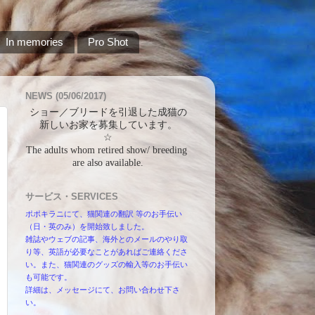
In memories
Pro Shot
NEWS (05/06/2017)
ショー／ブリードを引退した成猫の
新しいお家を募集しています。
☆
The adults whom retired show/ breeding 
are also available.
サービス・SERVICES
ポポキラニにて、猫関連の翻訳 等のお手伝い
（日・英のみ）を開始致しました。
雑誌やウェブの記事、海外とのメールのやり取
り等、英語が必要なことがあればご連絡くださ
い。また、猫関連のグッズの輸入等のお手伝い
も可能です。
詳細は、メッセージにて、お問い合わせ下さ
い。