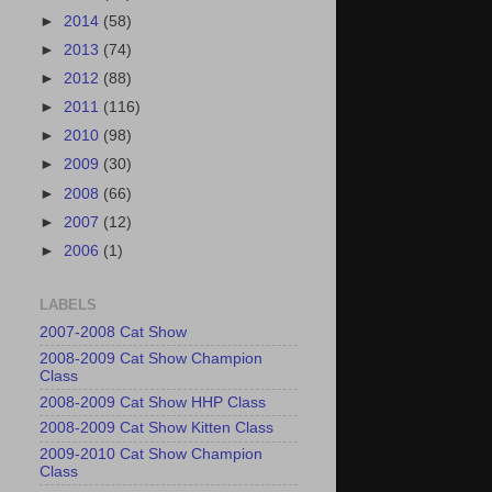
►
2014
(58)
►
2013
(74)
►
2012
(88)
►
2011
(116)
►
2010
(98)
►
2009
(30)
►
2008
(66)
►
2007
(12)
►
2006
(1)
LABELS
2007-2008 Cat Show
2008-2009 Cat Show Champion
Class
2008-2009 Cat Show HHP Class
2008-2009 Cat Show Kitten Class
2009-2010 Cat Show Champion
Class