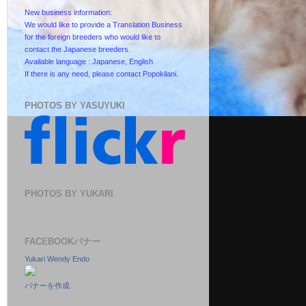
New business information:
We would like to provide a Translation Business
for the foreign breeders who would like to
contact the Japanese breeders.
Available language : Japanese, English
If there is any need, please contact Popokilani.
PHOTOS BY YASUYUKI
PHOTOS BY YUKARI
FACEBOOKバナー
Yukari Wendy Endo
バナーを作成