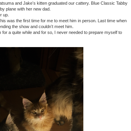
atsuma and Jake's kitten graduated our cattery. Blue Classic Tabby
 by plane with her new dad.
r up.
This was the first time for me to meet him in person. Last time when
tending the show and couldn't meet him.
or a quite while and for so, I never needed to prepare myself to