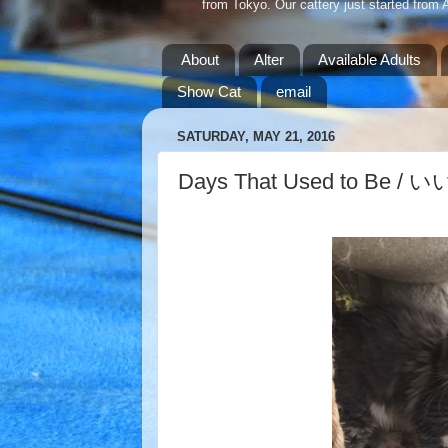
from Tokyo. Our cattery just started from 
About
Alter
Available Adults
Show Cat
email
SATURDAY, MAY 21, 2016
Days That Used to Be 