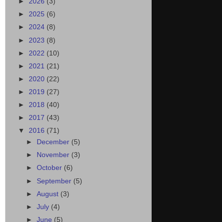
►
2026
(3)
►
2025
(6)
►
2024
(8)
►
2023
(8)
►
2022
(10)
►
2021
(21)
►
2020
(22)
►
2019
(27)
►
2018
(40)
►
2017
(43)
▼
2016
(71)
►
December
(5)
►
November
(3)
►
October
(6)
►
September
(5)
►
August
(3)
►
July
(4)
►
June
(5)