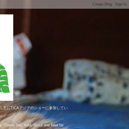
主にTICAアジアのショーに参加してい
"Green Tea" field, about one hour far 