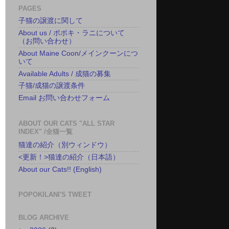
PAGES
子猫の譲渡に関して
About us / ポポキ・ラニについて
（お問い合わせ）
About Maine Coon/メインクーンにつ
いて
Available Adults / 成猫の募集
子猫/成猫の譲渡条件
Email お問い合わせフォーム
ABOUT OUR CATS "ALL STAR
INDEX" /全猫一覧
猫達の紹介（別ウィンドウ）
<更新！>猫達の紹介（日本語）
About our Cats!! (English)
POPOKILANI'S TWEET
BLOG ARCHIVE