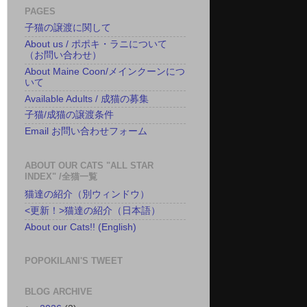
PAGES
子猫の譲渡に関して
About us / ポポキ・ラニについて
（お問い合わせ）
About Maine Coon/メインクーンにつ
いて
Available Adults / 成猫の募集
子猫/成猫の譲渡条件
Email お問い合わせフォーム
ABOUT OUR CATS "ALL STAR
INDEX" /全猫一覧
猫達の紹介（別ウィンドウ）
<更新！>猫達の紹介（日本語）
About our Cats!! (English)
POPOKILANI'S TWEET
BLOG ARCHIVE