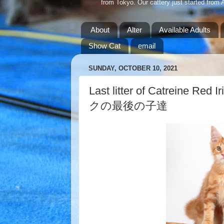
from Tokyo. Our cattery just started from 
About
Alter
Available Adults
Show Cat
email
SUNDAY, OCTOBER 10, 2021
Last litter of Catreine 
クの最後の子達