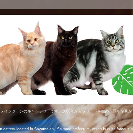
メインクーンのキャッテリーです。2008年からブリードを始め、同年９月から
attery located in Sayama-shi, Saitama prefecture, which is quite famous by 