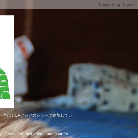
主にTICAアジアのショーに参加してい
"Green Tea" field, about one hour far 