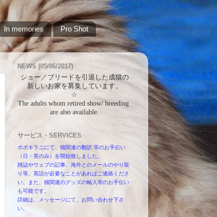
In memories
Pro Shot
NEWS (05/06/2017)
ショー／ブリードを引退した成猫の
新しいお家を募集しています。
☆
The adults whom retired show/ breeding 
are also available.
サービス・SERVICES
ポポキラニにて、猫関連の翻訳 等のお手伝い
（日・英のみ）を開始致しました。
雑誌やウェブの記事、海外とのメールのやり取
り等、英語が必要なことがあればご連絡くださ
い。また、猫関連のグッズの輸入等のお手伝い
も可能です。
詳細は、メッセージにて、お問い合わせ下さ
い。