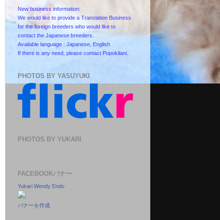
New business information:
We would like to provide a Translation Business
for the foreign breeders who would like to
contact the Japanese breeders.
Available language : Japanese, English
If there is any need, please contact Popokilani.
PHOTOS BY YASUYUKI
PHOTOS BY YUKARI
FACEBOOKバナー
Yukari Wendy Endo
バナーを作成