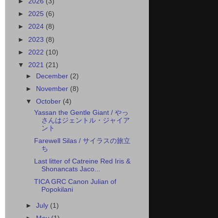
►
2026
(3)
►
2025
(6)
►
2024
(8)
►
2023
(8)
►
2022
(10)
▼
2021
(21)
►
December
(2)
►
November
(8)
▼
October
(4)
Yassan the Gentle Giant / やっ
さんはジェントル・ジャイア
ント
Farewell Silas / サイラスの旅立
ち
Last litter of Catreine Red Iris &
Shonancats Jaco...
TICA GRC Canon Julian of
Popokilani
►
July
(1)