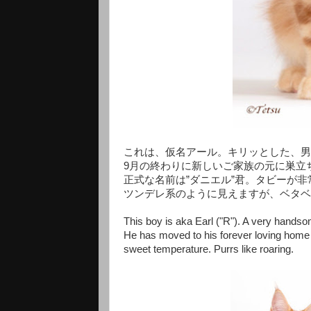
これは、仮名アール。キリッとした、男
9月の終わりに新しいご家族の元に巣立
正式な名前は”ダニエル”君。タビーが
ツンデレ系のように見えますが、ベタベ
This boy is aka Earl ("R"). A very handso
He has moved to his forever loving home 
sweet temperature. Purrs like roaring.