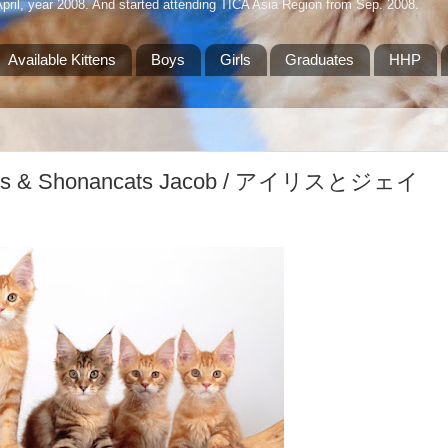
April, year 2008. And started attending TICA Asia Region from Sep. 2008.
Available Kittens
Boys
Girls
Graduates
HHP
Red Iris & Shonancats Jacob / アイリスとジェイ